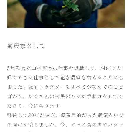
菊農家として
5年勤めた山村留学の仕事を退職して、村内で夫
婦でできる仕事として花き農家を始めることにし
ました。鍬もトラクターもすべてが初めてのこと
ばかり。たくさんの村民の方々が手助けをしてく
ださり、今に至ります。
移住して30年が過ぎ、療養目的だった病気もいつ
の間にか治りました。今、やっと鳥の声やカラマ