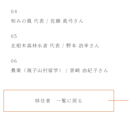
04
和みの風 代表 / 佐藤 眞弓さん
05
北相木森林水舎 代表 / 野本 浩幸さん
06
農業（親子山村留学） / 宮﨑 由紀子さん
移住者 一覧に戻る